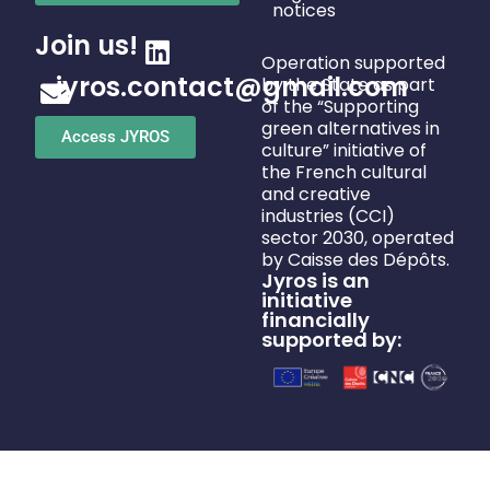
notices
Join us!
Operation supported
jyros.contact@gmail.com
by the State as part
of the “Supporting
green alternatives in
Access JYROS
culture” initiative of
the French cultural
and creative
industries (CCI)
sector 2030, operated
by Caisse des Dépôts.
Jyros is an
initiative
financially
supported by: