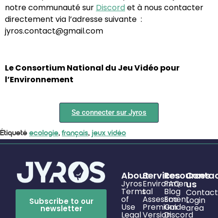
notre communauté sur
Discord
et à nous contacter
directement via l’adresse suivante :
jyros.contact@gmail.com
Le Consortium National du Jeu Vidéo pour
l’Environnement
Se connecter sur Jyros
Étiqueté
ecologie
,
français
,
jeux vidéo
About
Services
Resources
Conta
Jyros
Environmen
FAQ
us
Terms
tal
Blog
Contact
of
Assessment
Eco
Login
Subscribe to our
Use
Premium
Guide
area
newsletter
Legal
Version
Discord