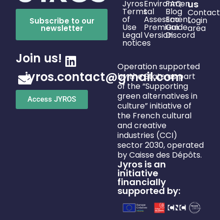
Jyros
Environmen
FAQ
us
Terms
tal
Blog
Contact
of
Assessment
Eco
Login
Subscribe to our
Use
Premium
Guide
area
newsletter
Legal
Version
Discord
notices
Join us!
Operation supported
jyros.contact@gmail.com
by the State as part
of the “Supporting
green alternatives in
Access JYROS
culture” initiative of
the French cultural
and creative
industries (CCI)
sector 2030, operated
by Caisse des Dépôts.
Jyros is an
initiative
financially
supported by: