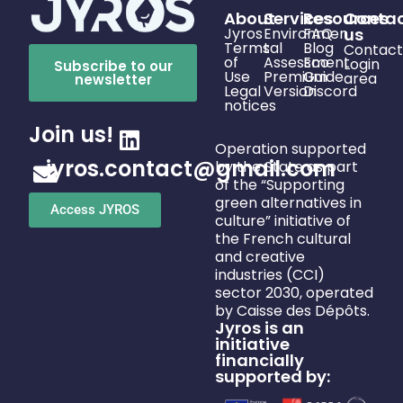
About
Services
Resources
Conta
Jyros
Environmen
FAQ
us
Terms
tal
Blog
Contact
of
Assessment
Eco
Login
Subscribe to our
Use
Premium
Guide
area
newsletter
Legal
Version
Discord
notices
Join us!
Operation supported
jyros.contact@gmail.com
by the State as part
of the “Supporting
green alternatives in
Access JYROS
culture” initiative of
the French cultural
and creative
industries (CCI)
sector 2030, operated
by Caisse des Dépôts.
Jyros is an
initiative
financially
supported by: